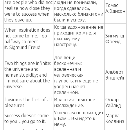
are people who did not
люди не понимали,
Томас
realize how close they
когда сдавались,
А.Эдисон
were to success when
насколько близки они
they gave up.
были к успеху.
Когда вдохновение не
When inspiration does
приходит ко мне, я
not come to me, I go
Зигмунд
выхожу ему
halfway to meet
Фрейд
навстречу.
it. Sigmund Freud
Две вещи
Two things are infinite:
бесконечны:
the universe and
вселенная и
Альберт
human stupidity; and
человеческая
Энштейн
I'm not sure about the
глупость; и я еще не
universe.
уверен насчет
вселенной.
Illusion is the first of all
Иллюзия - высшее
Оскар
pleasures.
наслаждение.
Уайльд
Успех сам не приходит
Success doesn't come
Марва
к Вам... Вы идете к
to you…you go to it.
Коллинз
нему.