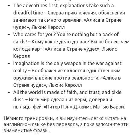
The adventures first, explanations take such a
dreadful time – Сперва приключения, объяснения
занимают так много времени. «Алиса в Стране
чудес», Льюис Керолл
Who cares for you? You're nothing but a pack of
cards! – Кому какое дело до вас? Вы не более, чем
колода карт! «Алиса в Стране чудес», Льюис
Керолл
Imagination is the only weapon in the war against
reality – Воображение является единственным
оружием в войне против реальности. «Алиса в
Стране чудес», Льюис Керолл
All the world is made of faith, and trust, and pixie
dust. – Весь мир сделан из веры, доверия и
пыльцы фей. «Питер Пэн» Джеймс Мэтью Барри.
Немного тренировки, и вы научитесь легко читать на
английском языке без перевода, а пока запомните эти
знаменитые фразы.