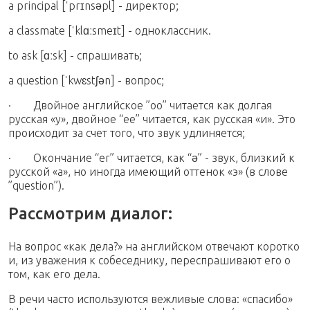
a principal [ˈprɪnsəpl] - директор;
a classmate [ˈklɑːsmeɪt] - одноклассник.
to ask [ɑːsk] - спрашивать;
a question [ˈkwɛstʃən] - вопрос;
· Двойное английское ”oo” читается как долгая
русская «у», двойное “ee” читается, как русская «и». Это
происходит за счет того, что звук удлиняется;
· Окончание “er” читается, как “ə” - звук, близкий к
русской «а», но иногда имеющий оттенок «э» (в слове
”question”).
Рассмотрим диалог:
На вопрос «как дела?» на английском отвечают коротко
и, из уважения к собеседнику, переспрашивают его о
том, как его дела.
В речи часто используются вежливые слова: «спасибо»