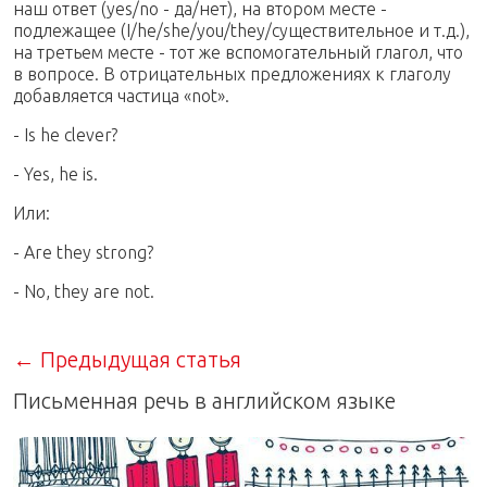
наш ответ (yes/no - да/нет), на втором месте -
подлежащее (I/he/she/you/they/существительное и т.д.),
на третьем месте - тот же вспомогательный глагол, что
в вопросе. В отрицательных предложениях к глаголу
добавляется частица «not».
- Is he clever?
- Yes, he is.
Или:
- Are they strong?
- No, they are not.
← Предыдущая статья
Письменная речь в английском языке