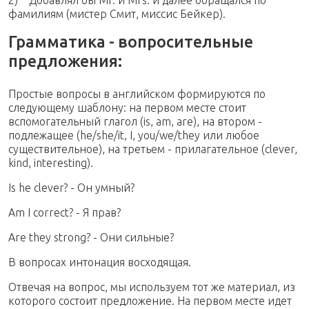
2) Добавлял бы Mr. и Mrs. и далее обращался по
фамилиям (мистер Смит, миссис Бейкер).
Грамматика - вопросительные
предложения:
Простые вопросы в английском формируются по
следующему шаблону: на первом месте стоит
вспомогательный глагол (is, am, are), на втором -
подлежащее (he/she/it, I, you/we/they или любое
существительное), на третьем - прилагательное (clever,
kind, interesting).
Is he clever? - Он умный?
Am I correct? - Я прав?
Are they strong? - Они сильные?
В вопросах интонация восходящая.
Отвечая на вопрос, мы используем тот же материал, из
которого состоит предложение. На первом месте идет