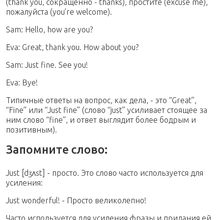
(thank you, сокращенно - thanks), простите (excuse me),
пожалуйста (you’re welcome).
Sam: Hello, how are you?
Eva: Great, thank you. How about you?
Sam: Just fine. See you!
Eva: Bye!
Типичные ответы на вопрос, как дела, - это “Great”,
“Fine” или “Just fine” (слово “just” усиливает стоящее за
ним слово “fine”, и ответ выглядит более бодрым и
позитивным).
Запомните слово:
Just [dʒʌst] - просто. Это слово часто используется для
усиления:
Just wonderful! - Просто великолепно!
Часто используется для усиления фразы и придания ей