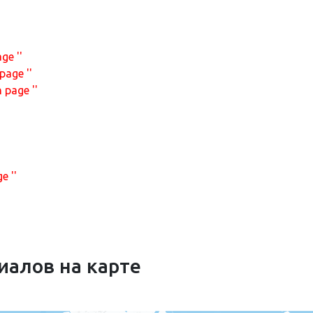
ge ''
page ''
 page ''
e ''
иалов на карте