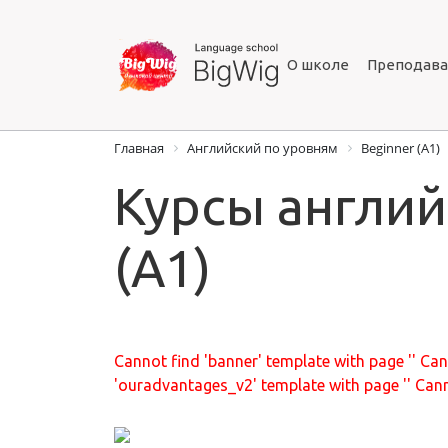
О школе
Преподава
Главная
Английский по уровням
Beginner (A1)
Курсы англий
(A1)
Cannot find 'banner' template with page ''
Can
'ouradvantages_v2' template with page ''
Cann